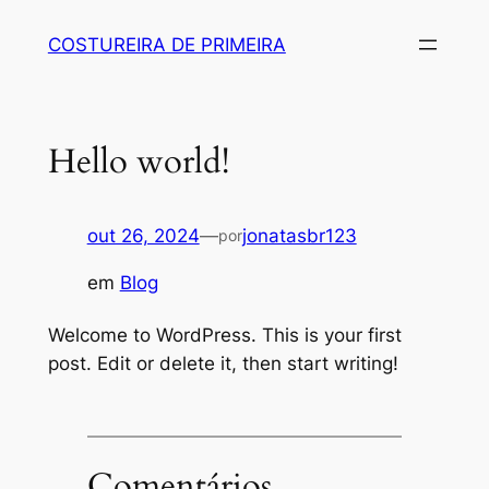
Pular
COSTUREIRA DE PRIMEIRA
para
o
conteúdo
Hello world!
out 26, 2024
—
jonatasbr123
por
em
Blog
Welcome to WordPress. This is your first
post. Edit or delete it, then start writing!
Comentários